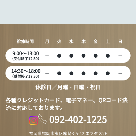
診療時間
月
火
水
木
金
土
日
9:00～13:00
ー
●
●
●
●
●
ー
（受付終了12:30）
14:30～18:00
ー
●
●
●
●
●
ー
（受付終了17:30）
休診日／月曜・日曜・祝日
各種クレジットカード、電子マネー、QRコード決
済に対応しております。
092-402-1225
福岡県福岡市東区箱崎3-5-42 エフタス2F