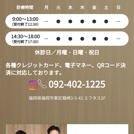
診療時間
月
火
水
木
金
土
日
9:00～13:00
ー
●
●
●
●
●
ー
（受付終了12:30）
14:30～18:00
ー
●
●
●
●
●
ー
（受付終了17:30）
休診日／月曜・日曜・祝日
各種クレジットカード、電子マネー、QRコード決
済に対応しております。
092-402-1225
福岡県福岡市東区箱崎3-5-42 エフタス2F